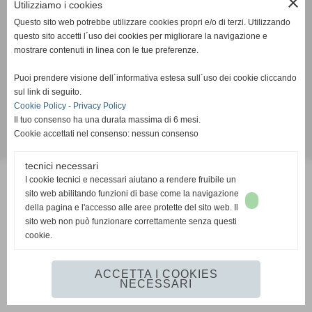
close
Utilizziamo i cookies
A.C.S.I. Napoli
Via Charlie Chaplin 6/8 - Napoli (NA)
Questo sito web potrebbe utilizzare cookies propri e/o di terzi. Utilizzando
C.F 94116680631
questo sito accetti l´uso dei cookies per migliorare la navigazione e
mostrare contenuti in linea con le tue preferenze.
Tel. 081 5962444 Fax 081 19308181
Email:
napoli@acsi.it
Puoi prendere visione dell´informativa estesa sull´uso dei cookie cliccando
Codice IBAN: IT64Y0103003408000000329328
sul link di seguito.
Cookie Policy
-
Privacy Policy
Informativa Cookies
-
Informativa Privacy
Il tuo consenso ha una durata massima di 6 mesi.
Cookie accettati nel consenso: nessun consenso
Realizzazione siti web www.sitoper.it
tecnici necessari
I cookie tecnici e necessari aiutano a rendere fruibile un
sito web abilitando funzioni di base come la navigazione
della pagina e l'accesso alle aree protette del sito web. Il
sito web non può funzionare correttamente senza questi
cookie.
ACCETTA I COOKIES
NECESSARI